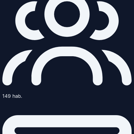
149
hab.