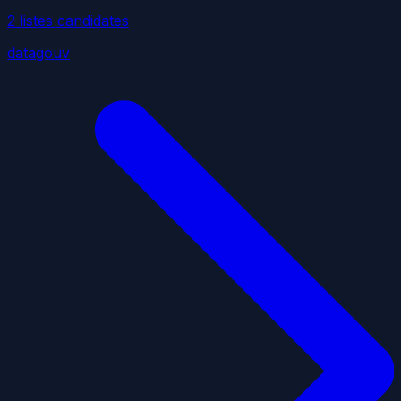
2
liste
s
candidate
s
datagouv