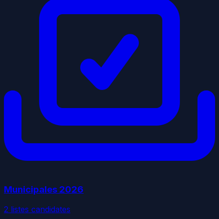
Municipales
2026
2
liste
s
candidate
s