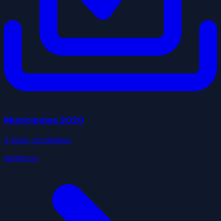
Municipales
2020
3
liste
s
candidate
s
datagouv