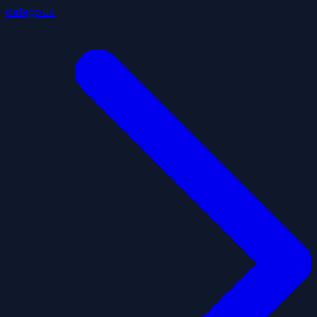
datagouv