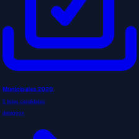
Municipales
2020
5
liste
s
candidate
s
datagouv