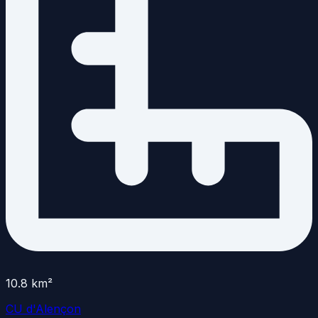
10.8
km²
CU d'Alençon