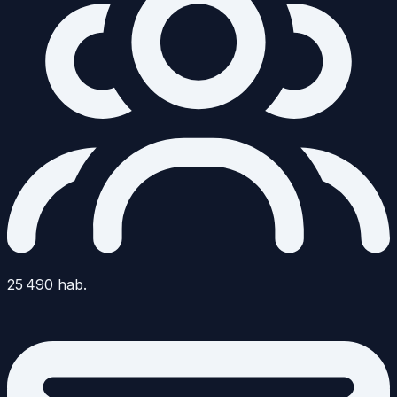
25 490
hab.