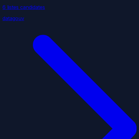
6
liste
s
candidate
s
datagouv