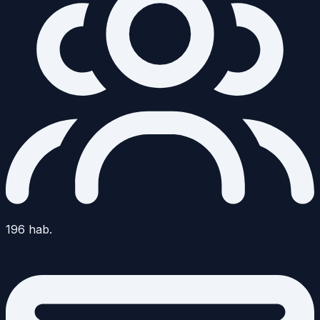
196
hab.