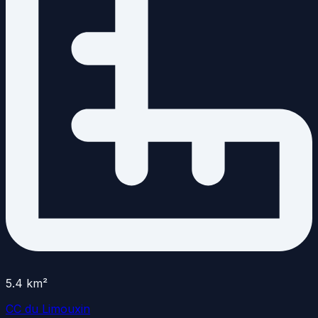
5.4
km²
CC du Limouxin