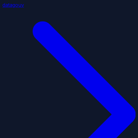
datagouv