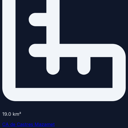
19.0
km²
CA de Castres Mazamet