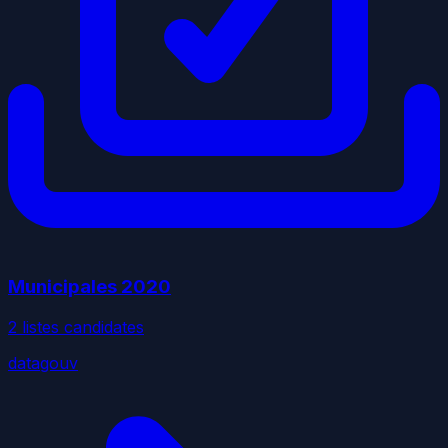
Municipales
2020
2
liste
s
candidate
s
datagouv