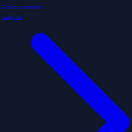
2
liste
s
candidate
s
datagouv