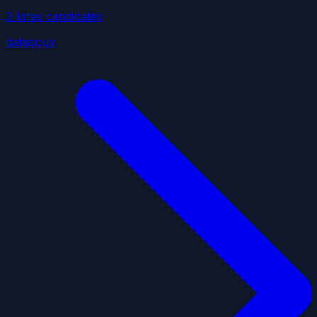
2
liste
s
candidate
s
datagouv