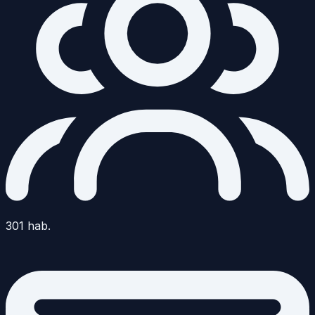
301
hab.