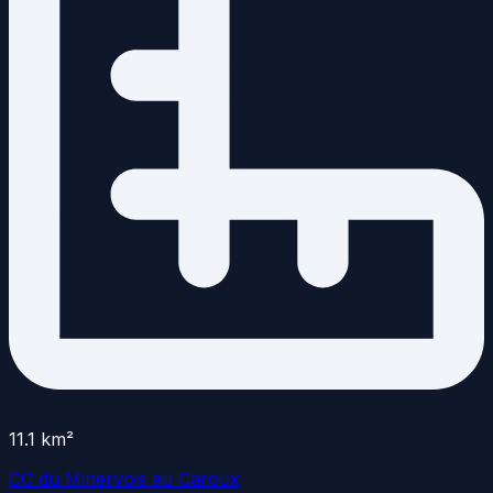
11.1
km²
CC du Minervois au Caroux