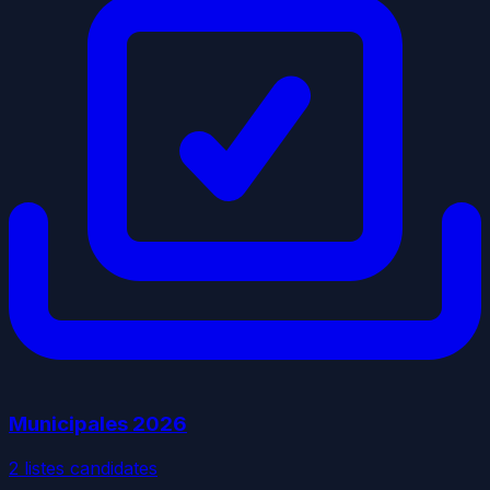
Municipales
2026
2
liste
s
candidate
s