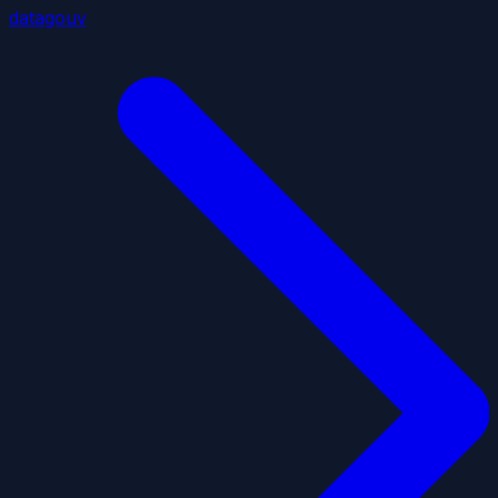
datagouv