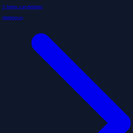
2
liste
s
candidate
s
datagouv