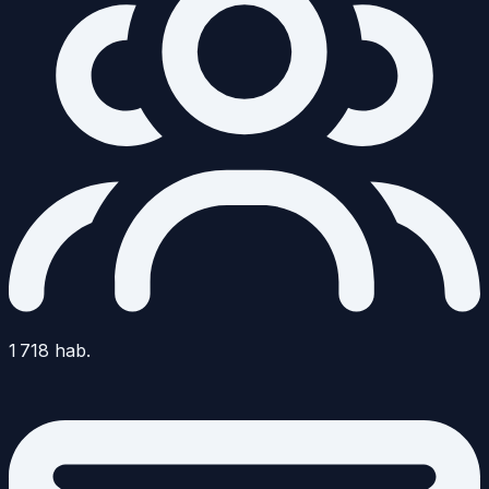
1 718
hab.