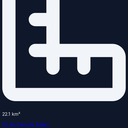
22.1
km²
CC du Pays de Salars