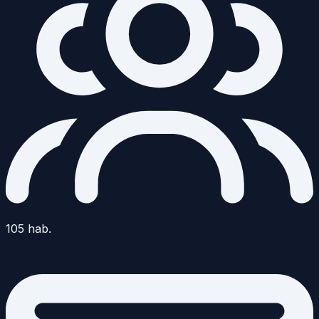
105
hab.