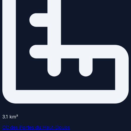
3.1
km²
CC des Portes du Haut-Doubs