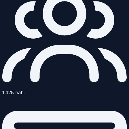
1 428
hab.