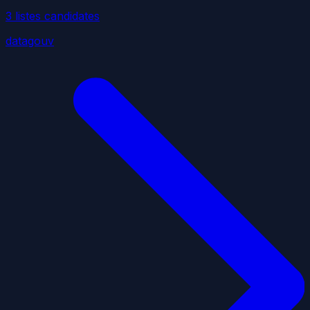
3
liste
s
candidate
s
datagouv