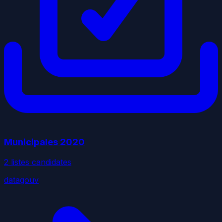
Municipales
2020
2
liste
s
candidate
s
datagouv