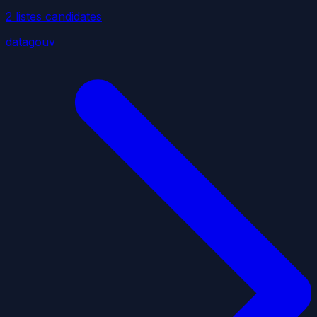
2
liste
s
candidate
s
datagouv