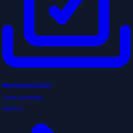
Municipales
2020
2
liste
s
candidate
s
datagouv