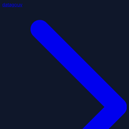
datagouv