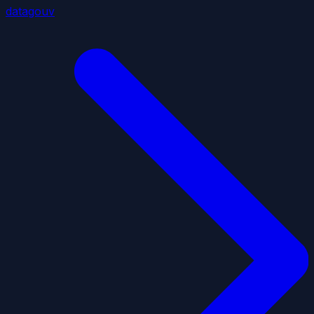
datagouv