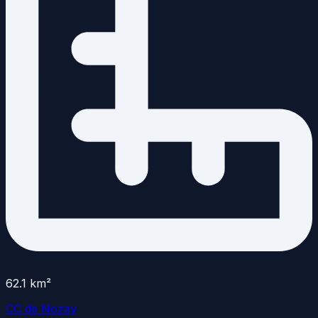
62.1
km²
CC de Nozay