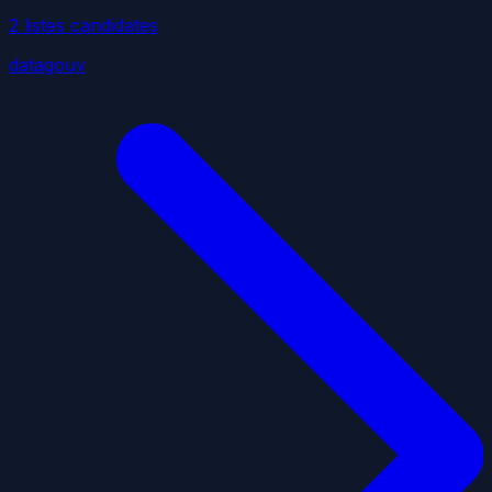
2
liste
s
candidate
s
datagouv